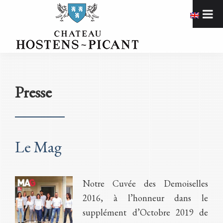
Passer
Passer
Passer
à
au
à
la
contenu
la
navigation
principal
barre
Chateau
Hostens-
principale
latérale
Picant
principale
Presse
Le Mag
Notre Cuvée des Demoiselles
2016, à l’honneur dans le
supplément d’Octobre 2019 de